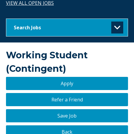
VIEW ALL OPEN JOBS
Search Jobs
Working Student
(Contingent)
Apply
Refer a Friend
Save Job
Back